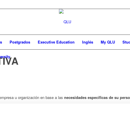
as
Postgrados
Executive Education
Inglés
My QLU
Stu
IVA
ersity
 empresa u organización en base a las
necesidades específicas de su perso