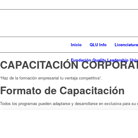
Inicio
QLU Info
Licenciatur
CAPACITACIÓN CORPORAT
Fundación Quality Leadership Univ
“Haz de la formación empresarial tu ventaja competitiva”.
Formato de Capacitación
Todos los programas pueden adaptarse y desarrollarse en exclusiva para su