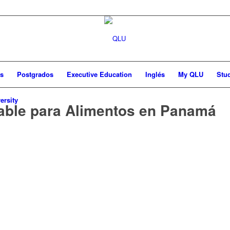
as
Postgrados
Executive Education
Inglés
My QLU
Stu
ersity
dable para Alimentos en Panamá