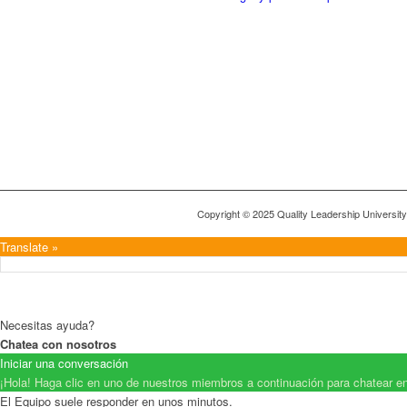
Copyright © 2025 Quality Leadership Universit
Translate »
Necesitas ayuda?
Chatea con nosotros
Iniciar una conversación
¡Hola! Haga clic en uno de nuestros miembros a continuación para chatear e
El Equipo suele responder en unos minutos.