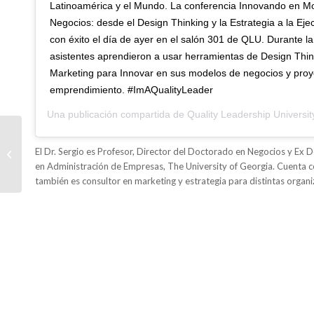
Latinoamérica y el Mundo. La conferencia Innovando en M
Negocios: desde el Design Thinking y la Estrategia a la Eje
con éxito el día de ayer en el salón 301 de QLU. Durante la
asistentes aprendieron a usar herramientas de Design Think
Marketing para Innovar en sus modelos de negocios y proy
emprendimiento. #ImAQualityLeader
Una publicación compartida de
Quality Leadership Universit
Regístrate para el
primer Congreso de
El Dr. Sergio es Profesor, Director del Doctorado en Negocios y Ex 
Creatividad e
en Administración de Empresas, The University of Georgia. Cuenta c
Innovación en
también es consultor en marketing y estrategia para distintas organi
Educación...