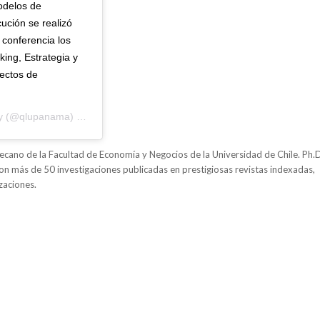
odelos de
cución se realizó
 conferencia los
ing, Estrategia y
ectos de
y
(@qlupanama) el
17 Ene, 2019 a las 9:17 PST
Decano de la Facultad de Economía y Negocios de la Universidad de Chile. Ph.
on más de 50 investigaciones publicadas en prestigiosas revistas indexadas,
zaciones.