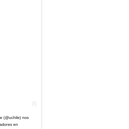
le (@uchile) nos
vadores en